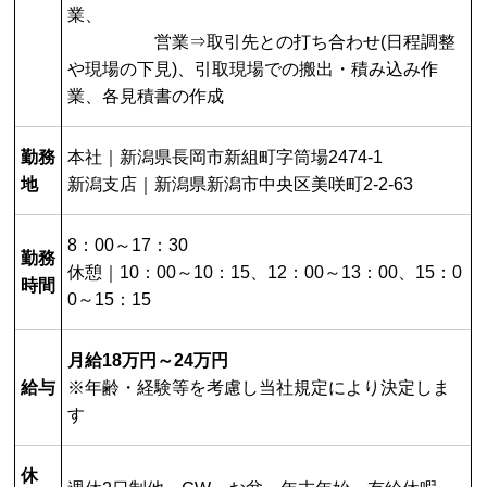
業、
営業⇒取引先との打ち合わせ(日程調整
や現場の下見)、引取現場での搬出・積み込み作
業、各見積書の作成
勤務
本社｜新潟県長岡市新組町字筒場2474-1
地
新潟支店｜新潟県新潟市中央区美咲町2-2-63
8：00～17：30
勤務
休憩｜10：00～10：15、12：00～13：00、15：0
時間
0～15：15
月給18万円～24万円
給与
※年齢・経験等を考慮し当社規定により決定しま
す
休